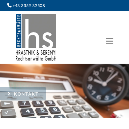
+43 3352 32508

KONTAKT